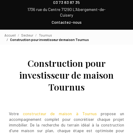
03 73 83 87 35
1736 rue du Centre 71290 L'Abergement-de-
Cuisery
Contactez-nous
Accueil
Secteur
Tournus
Construction pour investisseur de maison Tournus
Construction pour
investisseur de maison
Tournus
Votre
constructeur de maison à Tournus
propose un
accompagnement complet pour concrétiser chaque projet
immobilier. De la recherche du terrain idéal à la construction
d'une maison sur plan, chaque étape est optimisée pour