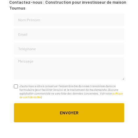
Contactez-nous : Construction pour investisseur de maison
Tournus
Nom Prénom
Email
Téléphone
Message
J'autorise ce site à conserver l'ensemble des données transmises dans ce
formulaire pour faciliter le suivi et le traitement de ma demande.
(Aucune
exploitation commerciale ne sera faite des données concervées. Voir notre
politique
de confidentialité
)