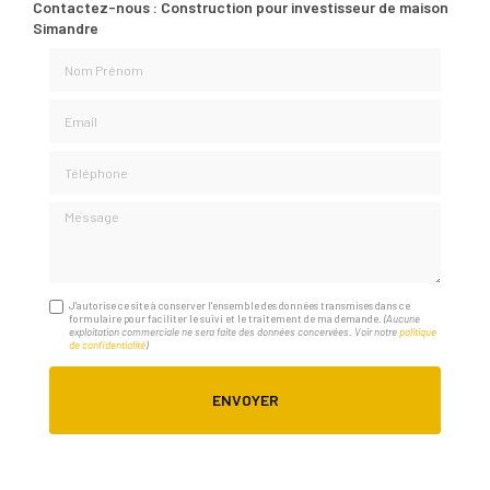
Contactez-nous : Construction pour investisseur de maison
Simandre
Nom Prénom
Email
Téléphone
Message
J'autorise ce site à conserver l'ensemble des données transmises dans ce
formulaire pour faciliter le suivi et le traitement de ma demande.
(Aucune
exploitation commerciale ne sera faite des données concervées. Voir notre
politique
de confidentialité
)