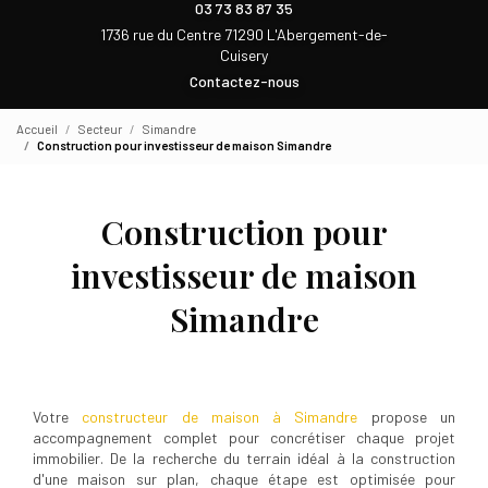
03 73 83 87 35
1736 rue du Centre 71290 L'Abergement-de-
Cuisery
Contactez-nous
Accueil
Secteur
Simandre
Construction pour investisseur de maison Simandre
Construction pour
investisseur de maison
Simandre
Votre
constructeur de maison à Simandre
propose un
accompagnement complet pour concrétiser chaque projet
immobilier. De la recherche du terrain idéal à la construction
d'une maison sur plan, chaque étape est optimisée pour