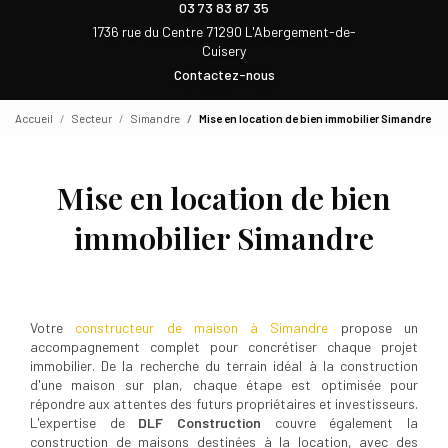
03 73 83 87 35
1736 rue du Centre 71290 L'Abergement-de-
Cuisery
Contactez-nous
Accueil
Secteur
Simandre
Mise en location de bien immobilier Simandre
Mise en location de bien
immobilier Simandre
Votre
constructeur de maison à Simandre
propose un
accompagnement complet pour concrétiser chaque projet
immobilier. De la recherche du terrain idéal à la construction
d'une maison sur plan, chaque étape est optimisée pour
répondre aux attentes des futurs propriétaires et investisseurs.
L'expertise de
DLF Construction
couvre également la
construction de maisons destinées à la location, avec des