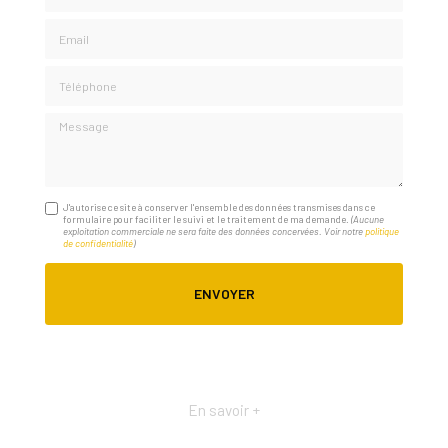
Email
Téléphone
Message
J'autorise ce site à conserver l'ensemble des données transmises dans ce
formulaire pour faciliter le suivi et le traitement de ma demande.
(Aucune
exploitation commerciale ne sera faite des données concervées. Voir notre
politique
de confidentialité
)
En savoir +