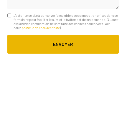
J'autorise ce site à conserver l'ensemble des données transmises dans ce
formulaire pour faciliter le suivi et le traitement de ma demande.
(Aucune
exploitation commerciale ne sera faite des données concervées. Voir
notre
politique de confidentialité
)