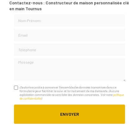
Contactez-nous : Constructeur de maison personnalisée clé
en main Tournus
Nom Prénom
Email
Téléphone
Message
J'autorise ce site à conserver l'ensemble des données transmises dans ce
formulaire pour faciliter le suivi et le traitement de ma demande.
(Aucune
exploitation commerciale ne sera faite des données concervées. Voir notre
politique
de confidentialité
)