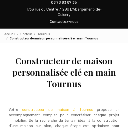
03 73 83 87 35
1736 rue du Centre 71290 L'Abergement-de-
Cuisery
Contactez-nous
Accueil
Secteur
Tournus
Constructeur de maison personnalisée clé en main Tournus
Constructeur de maison
personnalisée clé en main
Tournus
Votre
constructeur de maison à Tournus
propose un
accompagnement complet pour concrétiser chaque projet
immobilier. De la recherche du terrain idéal à la construction
d'une maison sur plan, chaque étape est optimisée pour